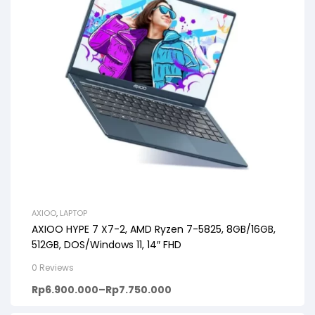
AXIOO
,
LAPTOP
AXIOO HYPE 7 X7-2, AMD Ryzen 7-5825, 8GB/16GB,
512GB, DOS/Windows 11, 14″ FHD
0 Reviews
Rp
6.900.000
–
Rp
7.750.000