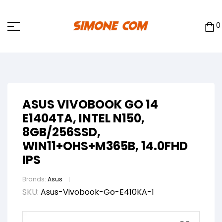
0
ASUS VIVOBOOK GO 14
E1404TA, INTEL N150,
8GB/256SSD,
WIN11+OHS+M365B, 14.0FHD
IPS
Brands:
Asus
SKU:
Asus-Vivobook-Go-E410KA-1