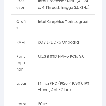
Pros
Intel Processor N150 (4 Cor
esor
e, 4 Thread, hingga 3.6 GHz)
Grafi
Intel Graphics Terintegrasi
s
RAM
8GB LPDDR5 Onboard
Penyi
512GB SSD NVMe PCIe 3.0
mpa
nan
Layar
14 inci FHD (1920 × 1080), IPS
-Level, Anti-Glare
Refre
60Hz