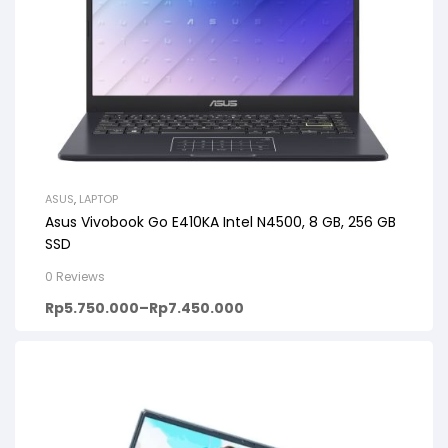
ASUS
,
LAPTOP
Asus Vivobook Go E410KA Intel N4500, 8 GB, 256 GB
SSD
0 Reviews
Rp
5.750.000
–
Rp
7.450.000