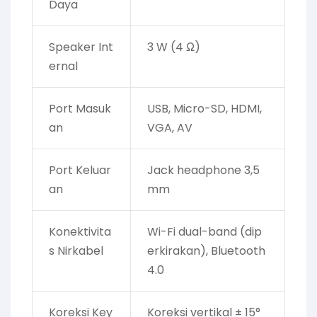
Daya
Speaker Int
3 W (4 Ω)
ernal
Port Masuk
USB, Micro-SD, HDMI,
an
VGA, AV
Port Keluar
Jack headphone 3,5
an
mm
Konektivita
Wi-Fi dual-band (dip
s Nirkabel
erkirakan), Bluetooth
4.0
Koreksi Key
Koreksi vertikal ± 15°