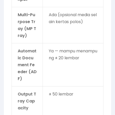
Multi-Pu
Ada (opsional media sel
rpose Tr
ain kertas polos)
ay (MP T
ray)
Automat
Ya — mampu menampu
ic Docu
ng ± 20 lembar
ment Fe
eder (AD
F)
Output T
± 50 lembar
ray Cap
acity