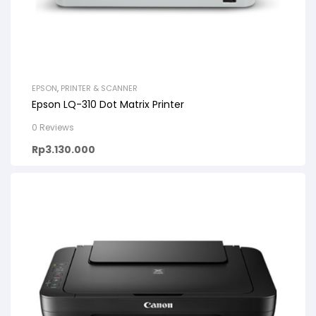
EPSON
,
PRINTER & SCANNER
Epson LQ-310 Dot Matrix Printer
0 Reviews
Rp
3.130.000