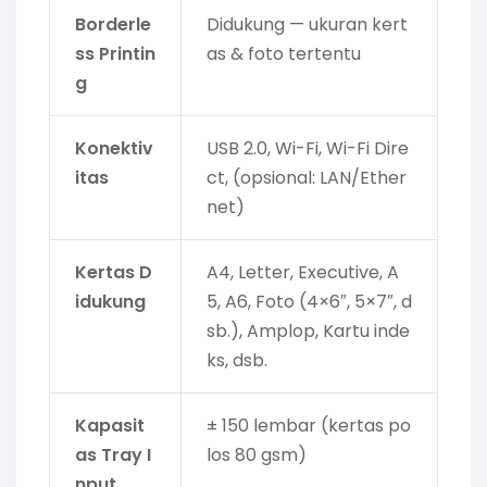
Borderle
Didukung — ukuran kert
ss Printin
as & foto tertentu
g
Konektiv
USB 2.0, Wi-Fi, Wi-Fi Dire
itas
ct, (opsional: LAN/Ether
net)
Kertas D
A4, Letter, Executive, A
idukung
5, A6, Foto (4×6″, 5×7″, d
sb.), Amplop, Kartu inde
ks, dsb.
Kapasit
± 150 lembar (kertas po
as Tray I
los 80 gsm)
nput