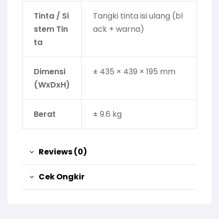
Tinta / Si
Tangki tinta isi ulang (bl
stem Tin
ack + warna)
ta
Dimensi
± 435 × 439 × 195 mm
(WxDxH)
Berat
± 9.6 kg
Reviews (0)
Cek Ongkir