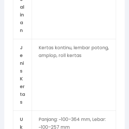
al
in
a
n
J
Kertas kontinu, lembar potong,
e
amplop, roll kertas
ni
s
K
er
ta
s
U
Panjang: ~100–364 mm, Lebar:
k
~100–257 mm