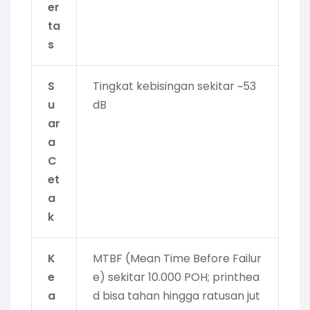
er
ta
s
S
Tingkat kebisingan sekitar ~53
u
dB
ar
a
C
et
a
k
K
MTBF (Mean Time Before Failur
e
e) sekitar 10.000 POH; printhea
a
d bisa tahan hingga ratusan jut