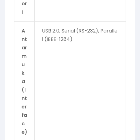
or
i
A
USB 2.0, Serial (RS-232), Paralle
nt
l (IEEE-1284)
ar
m
u
k
a
(I
nt
er
fa
c
e)