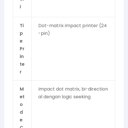
i
Ti
Dot-matrix impact printer (24
p
-pin)
e
Pr
in
te
r
M
Impact dot matrix, bi-direction
et
al dengan logic seeking
o
d
e
C