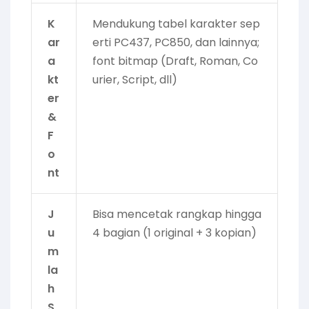
K
Mendukung tabel karakter sep
ar
erti PC437, PC850, dan lainnya;
a
font bitmap (Draft, Roman, Co
kt
urier, Script, dll)
er
&
F
o
nt
J
Bisa mencetak rangkap hingga
u
4 bagian (1 original + 3 kopian)
m
la
h
S