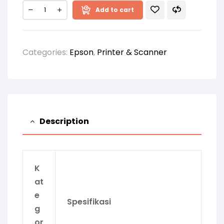
Add to cart
Categories:
Epson
,
Printer & Scanner
Description
K
at
e
Spesifikasi
g
or