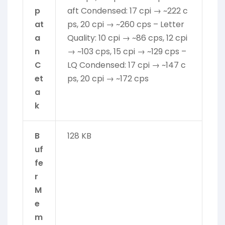
p
aft Condensed: 17 cpi → ~222 c
at
ps, 20 cpi → ~260 cps – Letter
a
Quality: 10 cpi → ~86 cps, 12 cpi
n
→ ~103 cps, 15 cpi → ~129 cps –
C
LQ Condensed: 17 cpi → ~147 c
et
ps, 20 cpi → ~172 cps
a
k
B
128 KB
uf
fe
r
M
e
m