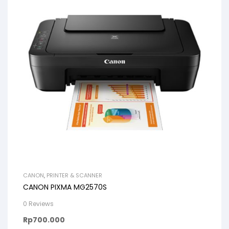
CANON
,
PRINTER & SCANNER
CANON PIXMA MG2570S
0 Reviews
Rp
700.000