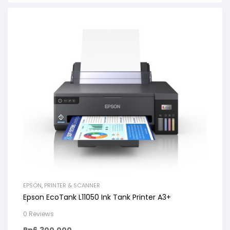
EPSON
,
PRINTER & SCANNER
Epson EcoTank L11050 Ink Tank Printer A3+
0 Reviews
Rp
6.300.000