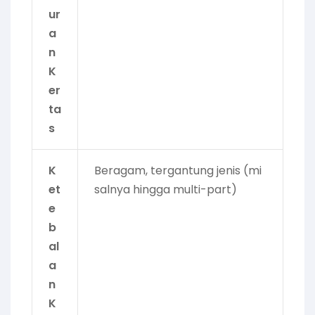
ur
a
n
K
er
ta
s
K
Beragam, tergantung jenis (mi
et
salnya hingga multi-part)
e
b
al
a
n
K