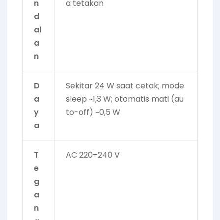
n
a tetakan
d
al
a
n
D
Sekitar 24 W saat cetak; mode
a
sleep ~1,3 W; otomatis mati (au
y
to-off) ~0,5 W
a
T
AC 220–240 V
e
g
a
n