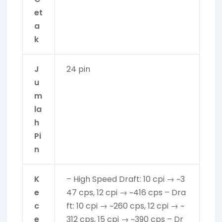
et
a
k
J
24 pin
u
m
la
h
Pi
n
K
– High Speed Draft: 10 cpi → ~3
e
47 cps, 12 cpi → ~416 cps – Dra
c
ft: 10 cpi → ~260 cps, 12 cpi → ~
e
312 cps, 15 cpi → ~390 cps – Dr