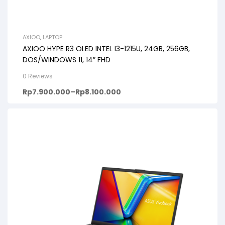
AXIOO
,
LAPTOP
AXIOO HYPE R3 OLED INTEL I3-1215U, 24GB, 256GB,
DOS/WINDOWS 11, 14″ FHD
0 Reviews
Rp
7.900.000
–
Rp
8.100.000