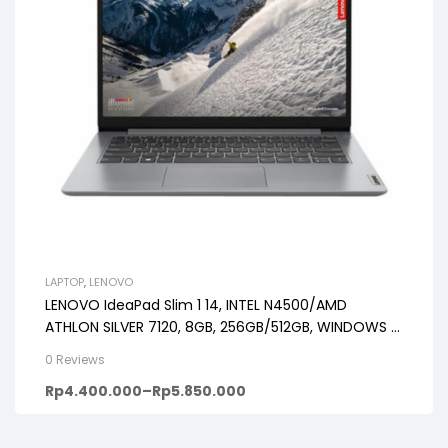
LAPTOP
,
LENOVO
LENOVO IdeaPad Slim 1 14, INTEL N4500/AMD
ATHLON SILVER 7120, 8GB, 256GB/512GB, WINDOWS 11
+ OHS, 14inch HD, PREMIUM GREY
0 Reviews
Rp
4.400.000
–
Rp
5.850.000