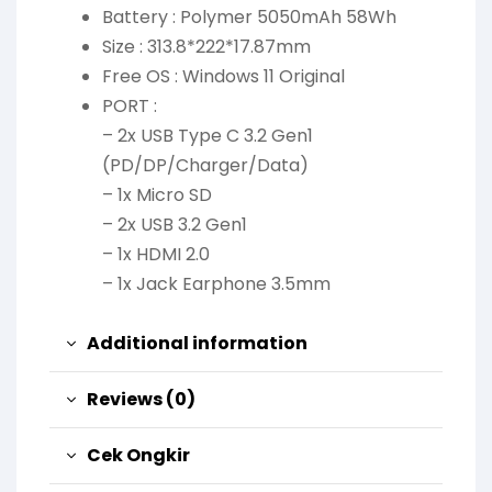
Battery : Polymer 5050mAh 58Wh
Size : 313.8*222*17.87mm
Free OS : Windows 11 Original
PORT :
– 2x USB Type C 3.2 Gen1
(PD/DP/Charger/Data)
– 1x Micro SD
– 2x USB 3.2 Gen1
– 1x HDMI 2.0
– 1x Jack Earphone 3.5mm
Additional information
Reviews (0)
Cek Ongkir