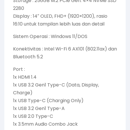
Storage : 256GB M.2 PCIe Gen. 4×4 NVMe SSD
2280
Display : 14″ OLED, FHD+ (1920×1200), rasio
16:10 untuk tampilan lebih luas dan detail
Sistem Operasi : Windows 11/DOS
Konektivitas : Intel Wi-Fi 6 AX101 (802.11ax) dan
Bluetooth 5.2
Port :
1x HDMI 1.4
1x USB 3.2 Gen1 Type-C (Data, Display,
Charge)
1x USB Type-C (Charging Only)
1x USB 3.2 Gen1 Type-A
1x USB 2.0 Type-C
1x 3.5mm Audio Combo Jack