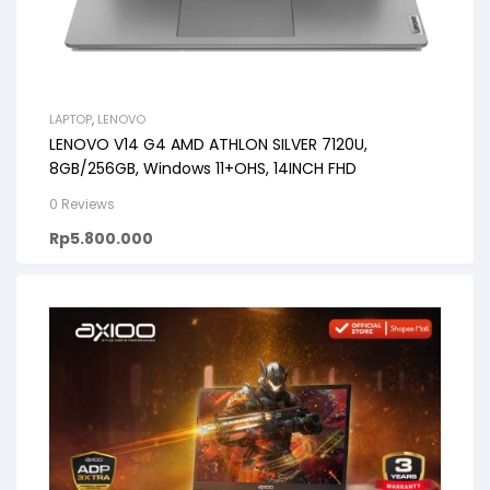
LAPTOP
,
LENOVO
LENOVO V14 G4 AMD ATHLON SILVER 7120U,
8GB/256GB, Windows 11+OHS, 14INCH FHD
0 Reviews
Rp
5.800.000