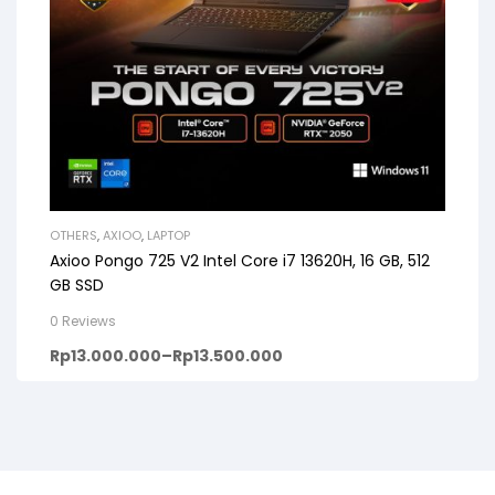
OTHERS
,
AXIOO
,
LAPTOP
Axioo Pongo 725 V2 Intel Core i7 13620H, 16 GB, 512
GB SSD
0 Reviews
Rp
13.000.000
–
Rp
13.500.000