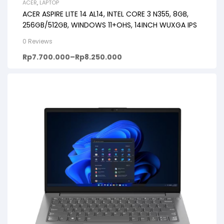
ACER
,
LAPTOP
ACER ASPIRE LITE 14 AL14, INTEL CORE 3 N355, 8GB,
256GB/512GB, WINDOWS 11+OHS, 14INCH WUXGA IPS
0 Reviews
Rp
7.700.000
–
Rp
8.250.000