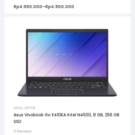
Rp
4.550.000
–
Rp
4.900.000
ASUS
,
LAPTOP
Asus Vivobook Go E410KA Intel N4500, 8 GB, 256 GB
SSD
0 Reviews