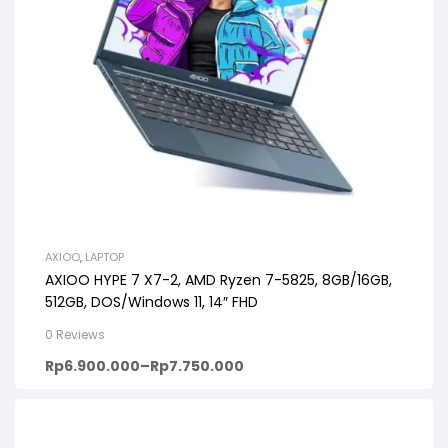
AXIOO
,
LAPTOP
AXIOO HYPE 7 X7-2, AMD Ryzen 7-5825, 8GB/16GB,
512GB, DOS/Windows 11, 14″ FHD
0 Reviews
Rp
6.900.000
–
Rp
7.750.000