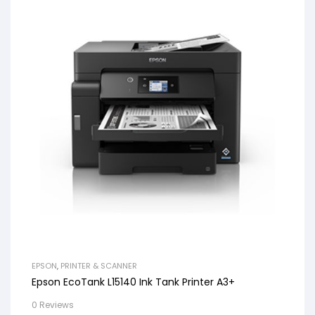
EPSON
,
PRINTER & SCANNER
Epson EcoTank L15140 Ink Tank Printer A3+
0 Reviews