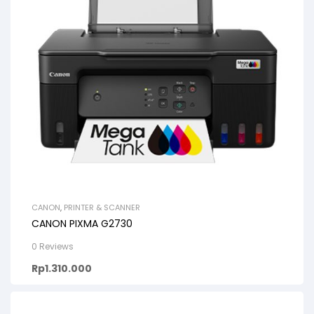
CANON
,
PRINTER & SCANNER
CANON PIXMA G2730
0 Reviews
Rp
1.310.000