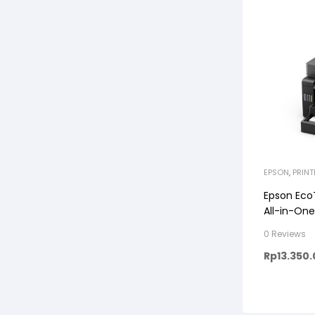
EPSON
,
PRIN
Epson EcoT
All-in-One
0 Reviews
Rp
13.350