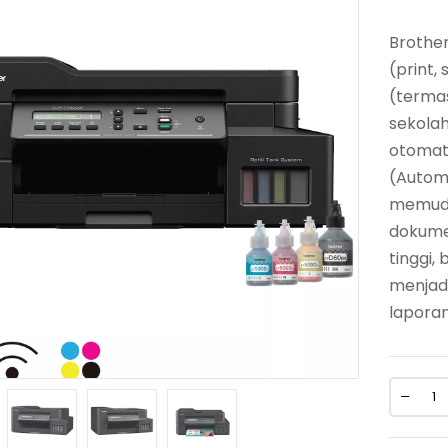
Brother
(print,
(termas
sekolah
otomati
(Autom
memuda
dokumen
tinggi,
menjadi
lapora