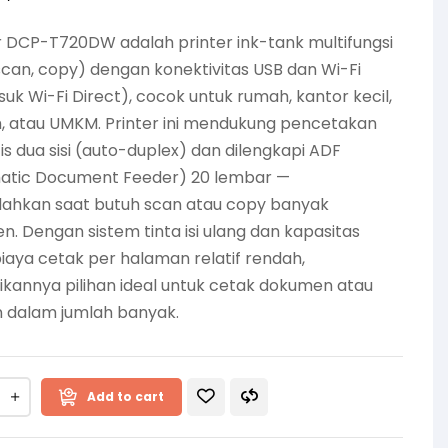
 DCP-T720DW adalah printer ink-tank multifungsi
 scan, copy) dengan konektivitas USB dan Wi-Fi
uk Wi-Fi Direct), cocok untuk rumah, kantor kecil,
, atau UMKM. Printer ini mendukung pencetakan
s dua sisi (auto-duplex) dan dilengkapi ADF
atic Document Feeder) 20 lembar —
hkan saat butuh scan atau copy banyak
. Dengan sistem tinta isi ulang dan kapasitas
 biaya cetak per halaman relatif rendah,
kannya pilihan ideal untuk cetak dokumen atau
n dalam jumlah banyak.
Add to cart