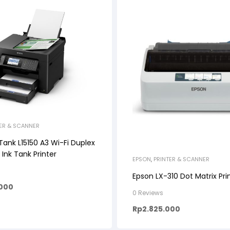
TER & SCANNER
ank L15150 A3 Wi-Fi Duplex
 Ink Tank Printer
EPSON
,
PRINTER & SCANNER
Epson LX-310 Dot Matrix Pri
.000
0 Reviews
Rp
2.825.000