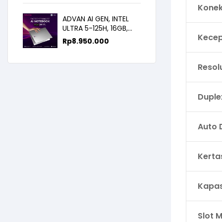
14.0FHD IPS
Konek
ADVAN AI GEN, INTEL
ULTRA 5-125H, 16GB,
Kecep
512GB, 14.0 FHD
Rp
8.950.000
Resol
Duple
Auto 
Kerta
Kapas
Slot 