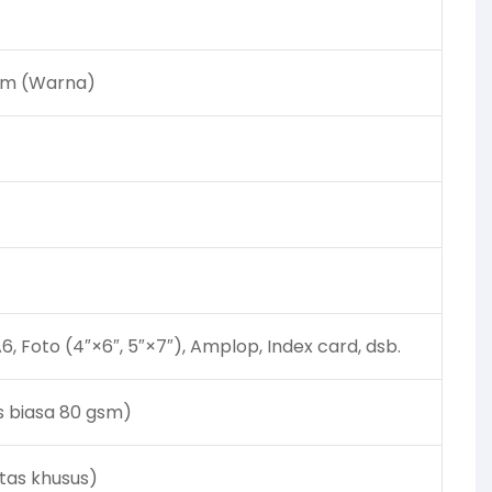
ipm (Warna)
A6, Foto (4″×6″, 5″×7″), Amplop, Index card, dsb.
s biasa 80 gsm)
tas khusus)