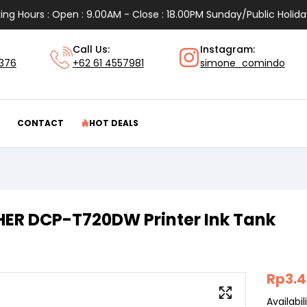
ing Hours : Open : 9.00AM - Close : 18.00PM Sunday/Public Holida
Call Us:
Instagram:
1376
+62 61 4557981
simone_comindo
CONTACT
HOT DEALS
ER DCP-T720DW Printer Ink Tank
Rp
3.
Availabili