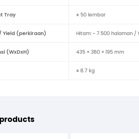
t Tray
± 50 lembar
/ Yield (perkiraan)
Hitam: ~ 7.500 halaman / 
si (WxDxH)
435 × 380 × 195 mm
± 8.7 kg
 products