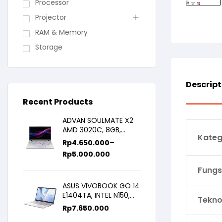
Processor
Projector
RAM & Memory
Storage
Descript
Recent Products
ADVAN SOULMATE X2
AMD 3020C, 8GB,
Kateg
128GB/256GB, WIN11,
Rp
4.650.000
–
14inch IPS
Rp
5.000.000
Fungs
ASUS VIVOBOOK GO 14
E1404TA, INTEL N150,
Tekno
8GB/256SSD,
Rp
7.650.000
WIN11+OHS+M365B,