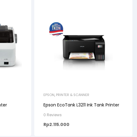
EPSON
,
PRINTER & SCANNER
nter
Epson EcoTank L3211 Ink Tank Printer
0 Reviews
Rp
2.115.000