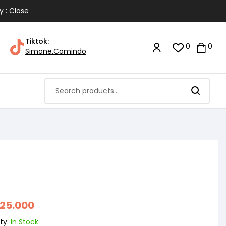
y : Close
Tiktok:
0
0
Simone.Comindo
425.000
ty:
In Stock