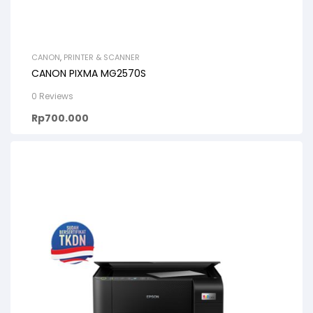
CANON
,
PRINTER & SCANNER
CANON PIXMA MG2570S
0 Reviews
Rp
700.000