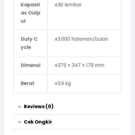
Kapasit
±30 lembar
as Outp
ut
Duty C
±3.000 halaman/bulan
ycle
Dimensi
±375 × 347 × 179 mm
Berat
±3.9 kg
Reviews (0)
Cek Ongkir