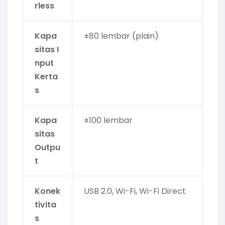
rless
Kapa
±80 lembar (plain)
sitas I
nput
Kerta
s
Kapa
±100 lembar
sitas
Outpu
t
Konek
USB 2.0, Wi-Fi, Wi-Fi Direct
tivita
s