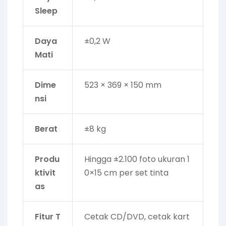
Sleep
Daya
±0,2 W
Mati
Dime
523 × 369 × 150 mm
nsi
Berat
±8 kg
Produ
Hingga ±2.100 foto ukuran 1
ktivit
0×15 cm per set tinta
as
Fitur T
Cetak CD/DVD, cetak kart