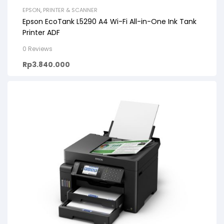
EPSON
,
PRINTER & SCANNER
Epson EcoTank L5290 A4 Wi-Fi All-in-One Ink Tank
Printer ADF
0 Reviews
Rp
3.840.000