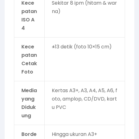
Kece
Sekitar 8 ipm (hitam & war
patan
na)
ISO A
4
Kece
±13 detik (foto 10×15 cm)
patan
Cetak
Foto
Media
Kertas A3+, A3, A4, A5, A6, f
yang
oto, amplop, CD/DVD, kart
Diduk
u PVC
ung
Borde
Hingga ukuran A3+