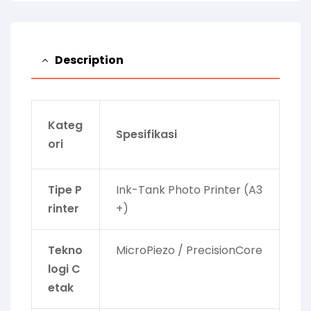
Description
Kateg
Spesifikasi
ori
Tipe P
Ink-Tank Photo Printer (A3
rinter
+)
Tekno
MicroPiezo / PrecisionCore
logi C
etak