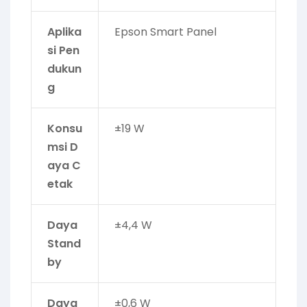
Aplika
Epson Smart Panel
si Pen
dukun
g
Konsu
±19 W
msi D
aya C
etak
Daya
±4,4 W
Stand
by
Daya
±0,6 W