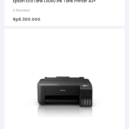
Epson EcoTank L11050 Ink Tank Printer A3+
0 Reviews
Rp
6.300.000