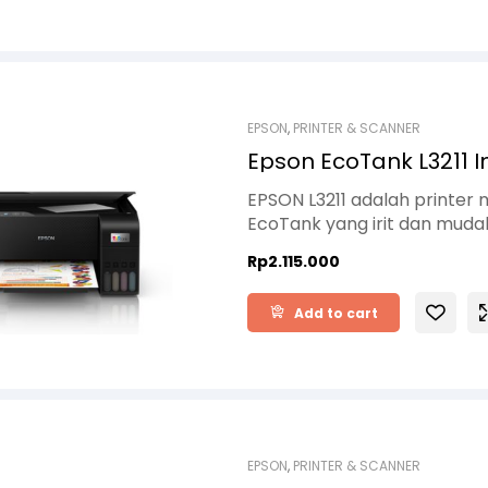
EPSON
,
PRINTER & SCANNER
Epson EcoTank L3211 I
EPSON L3211 adalah printer m
EcoTank yang irit dan mudah
rumah, sekolah, maupun usaha
Rp
2.115.000
003 yang efisien, serta kual
dengan performa stabil un
Add to cart
EPSON
,
PRINTER & SCANNER