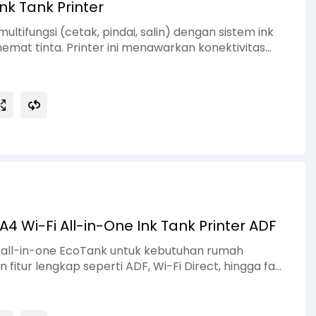
nk Tank Printer
ultifungsi (cetak, pindai, salin) dengan sistem ink
mat tinta. Printer ini menawarkan konektivitas
tuk mencetak langsung dari laptop, komputer,
an resolusi cetak tinggi dan botol tinta
kan efisiensi biaya tanpa mengorbankan kualitas —
ah tangga, sekolah, dan usaha kecil.
4 Wi-Fi All-in-One Ink Tank Printer ADF
 all-in-one EcoTank untuk kebutuhan rumah
fitur lengkap seperti ADF, Wi-Fi Direct, hingga fax,
untuk pekerjaan dokumen harian. Sistem tinta
t biaya operasional tetap rendah, sementara
jam untuk teks maupun gambar.