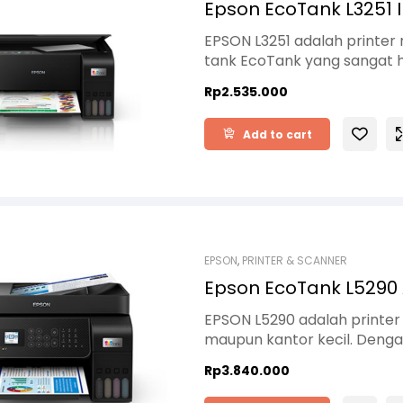
Epson EcoTank L3251 I
EPSON L3251 adalah printer m
tank EcoTank yang sangat he
Wi-Fi, membuatnya ideal un
Rp
2.535.000
atau perangkat mobile. Deng
berkualitas, L3251 memberi
Add to cart
cocok untuk penggunaan rum
EPSON
,
PRINTER & SCANNER
Epson EcoTank L5290 A
EPSON L5290 adalah printer
maupun kantor kecil. Dengan 
perangkat ini sangat cocok 
Rp
3.840.000
EcoTank yang hemat membua
kualitas cetaknya tetap ta