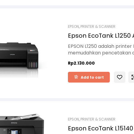
EPSON
,
PRINTER & SCANNER
Epson EcoTank L1250 A
EPSON L1250 adalah printer
memudahkan pencetakan da
Menggunakan sistem tinta bo
Rp
2.130.000
menghasilkan cetakan berku
rendah. Desainnya yang rin
Add to cart
penggunaan rumahan, UMKM
hasil cetak stabil dan irit tint
EPSON
,
PRINTER & SCANNER
Epson EcoTank L15140 