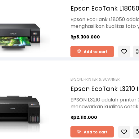
Epson EcoTank L18050 
Epson EcoTank L18050 adala
menghasilkan kualitas foto 
berkapasitas besar, printer
Rp
8.300.000
kali isi ulang sehingga san
Wi-Fi, Wi-Fi Direct, serta 
Add to cart
mencetak dengan mudah dar
dan ukuran besar A3+, L18
PVC, menjadikannya sangat 
serta usaha kreatif.
EPSON
,
PRINTER & SCANNER
Epson EcoTank L3210 I
EPSON L3210 adalah printer 3
menawarkan kualitas cetak 
Menggunakan botol tinta 003 
Rp
2.110.000
untuk kebutuhan harian di 
resolusi cetak tinggi dan f
Add to cart
performa serbaguna tanpa 