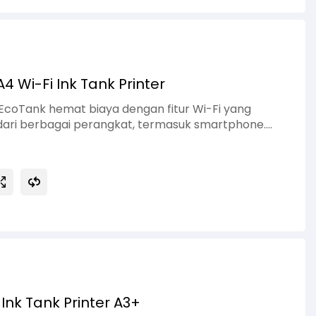
4 Wi-Fi Ink Tank Printer
 EcoTank hemat biaya dengan fitur Wi-Fi yang
ri berbagai perangkat, termasuk smartphone.
tol 003 yang efisien, printer ini mampu
alitas tinggi dengan biaya operasional sangat
gkas dan mudah dikelola membuatnya ideal untuk
, hingga workstation pribadi yang membutuhkan
a.
Ink Tank Printer A3+