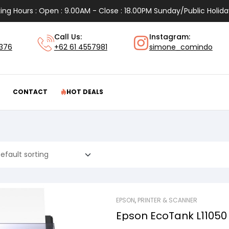
ing Hours : Open : 9.00AM - Close : 18.00PM Sunday/Public Holida
Call Us:
Instagram:
1376
+62 61 4557981
simone_comindo
CONTACT
HOT DEALS
EPSON
,
PRINTER & SCANNER
Epson EcoTank L11050 