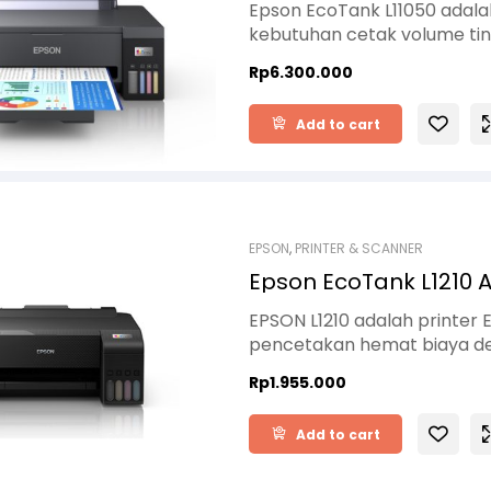
Epson EcoTank L11050 adala
kebutuhan cetak volume tin
Menggunakan teknologi Pre
Rp
6.300.000
besar, printer ini dapat me
isi ulang. Desainnya tetap
Add to cart
dan konektivitas Wi-Fi me
smartphone. Cocok untuk ka
desain dan promosi.
EPSON
,
PRINTER & SCANNER
Epson EcoTank L1210 A
EPSON L1210 adalah printe
pencetakan hemat biaya deng
terintegrasi dan botol tinta
Rp
1.955.000
cetak rumahan, pelajar, hing
konsumsi tinta yang efisie
Add to cart
jelas untuk dokumen maupu