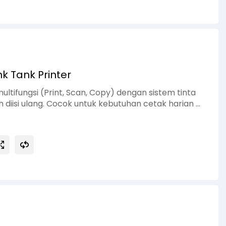
nk Tank Printer
ultifungsi (Print, Scan, Copy) dengan sistem tinta
 diisi ulang. Cocok untuk kebutuhan cetak harian di
 kecil. Didukung resolusi cetak tinggi, botol tinta
itas scan yang baik, menjadikan L3211 solusi ekonomis
tuk berbagai kebutuhan dokumen dan gambar.