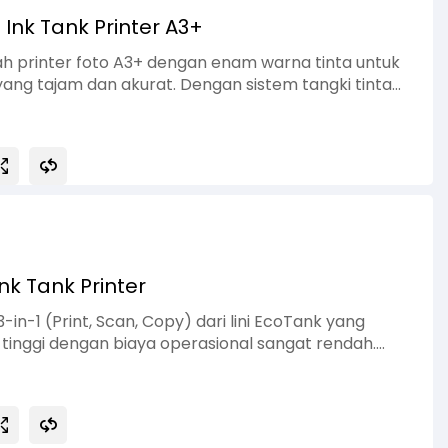
Ink Tank Printer A3+
h printer foto A3+ dengan enam warna tinta untuk
yang tajam dan akurat. Dengan sistem tangki tinta
 ini mampu mencetak ribuan foto kecil dalam satu
gat hemat biaya operasional. Dukungan konektivitas
aplikasi Epson Smart Panel membuat pengguna bisa
i smartphone maupun laptop. Selain kertas foto
050 juga mendukung cetak pada CD/DVD dan kartu
cocok untuk studio foto, percetakan rumahan,
nk Tank Printer
-in-1 (Print, Scan, Copy) dari lini EcoTank yang
tinggi dengan biaya operasional sangat rendah.
dan sistem tangki terintegrasi, printer ini cocok
rumah, UMKM, atau perkantoran kecil. Dengan
itur pemindaian yang baik, L3210 memberikan
mengorbankan efisiensi.