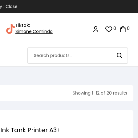
y : Close
Tiktok:
0
0
Simone.Comindo
Showing 1–12 of 20 results
Ink Tank Printer A3+